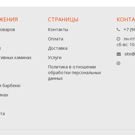
ЖЕНИЯ
СТРАНИЦЫ
КОНТ
товаров
Контакты
+7 (9
Оплата
пн-пт:
сб-вс: 10
х
Доставка
site@
тивных каминах
Услуги
Политика в отношении
обработки персональных
данныx
и барбекю
инах
йта