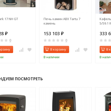
rk 17 NH GT
Печь камин ABX Tartu 7
Кафель
s
камень
5/59.1
28
153 103
333 
₽
₽
0
0
орзину
В корзину
В 
ии
В наличии
В нали
НДУЕМ ПОСМОТРЕТЬ