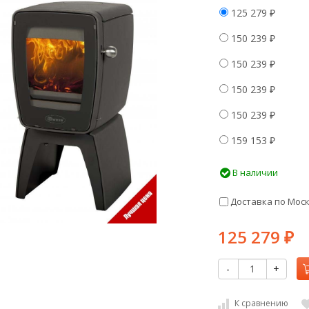
125 279
₽
150 239
₽
150 239
₽
150 239
₽
150 239
₽
159 153
₽
В наличии
Доставка по Мос
125 279
₽
-
+
К сравнению