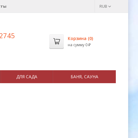
кты
RUB
 2745
Корзина (
0
)
на сумму
0
₽
ДЛЯ САДА
БАНЯ, САУНА