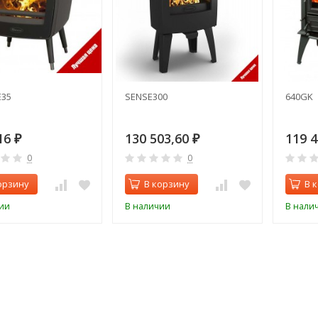
E35
SENSE300
640GK
16
130 503,60
119 
₽
₽
0
0
орзину
В корзину
В 
ии
В наличии
В нали