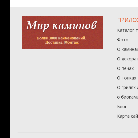
ПРИЛО
Каталог 
Фото
О камина
О декора
О печах
О топках
О грилях 
о биокам
Блог
Карта са