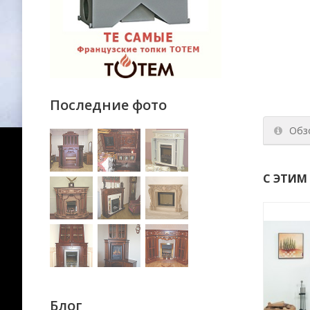
Последние фото
Обз
С ЭТИМ
Блог