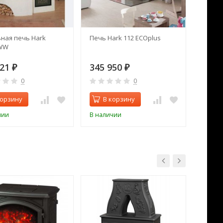
ная печь Hark
Печь Hark 112 ECOplus
Печь 
 WW
621
345 950
220 
₽
₽
0
0
корзину
В корзину
В 
чии
В наличии
В нал